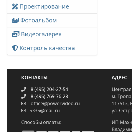
Проектирование
Фотоальбом
Видеогалерея
Контроль качества
КОНТАКТЫ
АДРЕС
8 (495) 204-27-54
Централ
8 (495) 769-76-28
м. Троп
office@powervideo.ru
117513, 
5335@mail.ru
ул. Остр
Способы оплаты:
ИП Махн
Владими