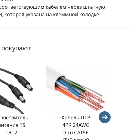
 соответствующим кабелем через штатную
, которая указана на клеммной колодке.
о покупают
азветвитель
Кабель UTP
T
питания TS
4PR 24AWG
1U0
DC 2
(Cu) CAT5E
1
PVC серый