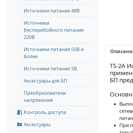
Источники питания 48В
Источники
бесперебойного питания
220В
Источники питания 50В и
Описани
более
TS-2A И
Источники питания 5В
примен
БП пред
Аксессуары для БП
Преобразователи
Основн
напряжения
Выпол
сетев
Контроль доступа
питан
Аксессуары
При п
току 