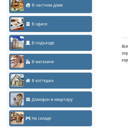
В частном доме
305м Tantos
27
В офисе
В подъезде
Вс
оп
ха
В магазине
В коттедже
Домофон в квартиру
На складе