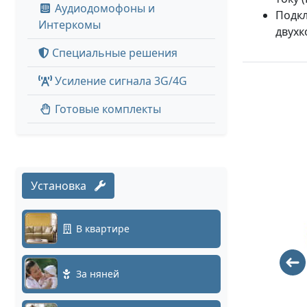
Аудиодомофоны и
Подкл
Интеркомы
двухк
Специальные решения
Усиление сигнала 3G/4G
Готовые комплекты
Установка
В квартире
Кабель UTP
TSt-
4PR 24AWG
1U01P3HD
За няней
(Cu) CAT5E
180
PVC серый