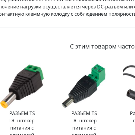
ючение нагрузки осуществляется через DC-разъём или
онтактную клеммную колодку с соблюдением полярности
С этим товаром част
РАЗЪЕМ TS
РАЗЪЕМ TS
Р
DC штекер
DC штекер
питания с
питания с
клеммной
клеммной