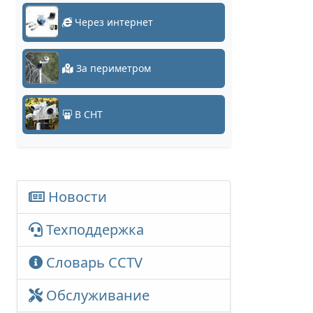
Через интернет
За периметром
В СНТ
Новости
Техподдержка
Словарь CCTV
Обслуживание