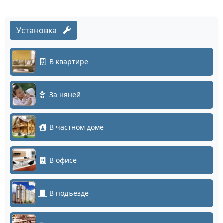
Установка
В квартире
За няней
В частном доме
В офисе
В подъезде