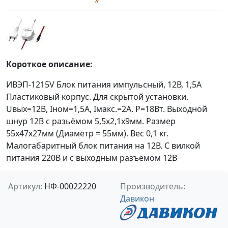
Короткое описание:
ИВЭП-1215V Блок питания импульсный, 12В, 1,5А
Пластиковый корпус. Для скрытой установки.
Uвых=12B, Iном=1,5А, Iмакс.=2А. P=18Вт. Выходной
шнур 12В с разьёмом 5,5х2,1х9мм. Размер
55х47х27мм (Диаметр = 55мм). Вес 0,1 кг.
Малогабаритный блок питания на 12В. С вилкой
питания 220В и с выходным разъёмом 12В
Артикул:
НФ-00022220
Производитель:
Давикон