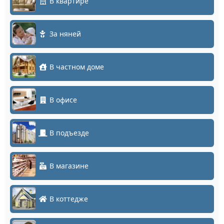
В квартире
За няней
В частном доме
В офисе
В подъезде
В магазине
В коттедже