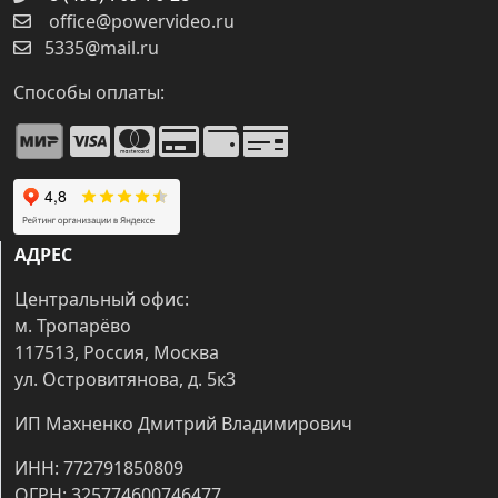
office@powervideo.ru
5335@mail.ru
Способы оплаты:
АДРЕС
Центральный офис:
м. Тропарёво
117513, Россия, Москва
ул. Островитянова, д. 5к3
ИП Махненко Дмитрий Владимирович
ИНН: 772791850809
ОГРН: 325774600746477