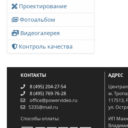
Проектирование
Фотоальбом
Видеогалерея
Контроль качества
КОНТАКТЫ
АДРЕС
8 (495) 204-27-54
Централ
8 (495) 769-76-28
м. Троп
office@powervideo.ru
117513, 
5335@mail.ru
ул. Остр
Способы оплаты:
ИП Махн
Владими