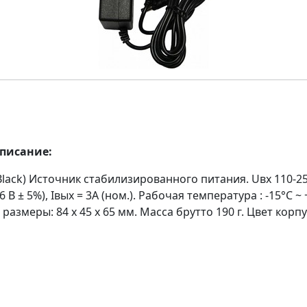
описание:
(Black) Источник стабилизированного питания. Uвх 110-25
 В ± 5%), Iвых = 3A (ном.). Рабочая температура : -15°C ~ 
размеры: 84 х 45 х 65 мм. Масса брутто 190 г. Цвет корп