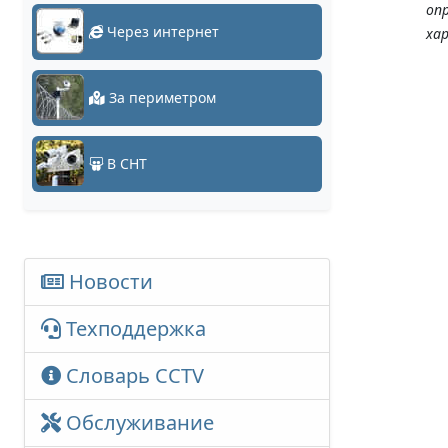
оп
Через интернет
ха
За периметром
В СНТ
Новости
Техподдержка
Словарь CCTV
Обслуживание