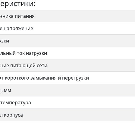
еристики:
очника питания
е напряжение
узки
льный ток нагрузки
ние питающей сети
т короткого замыкания и перегрузки
ы, мм
 температура
л корпуса