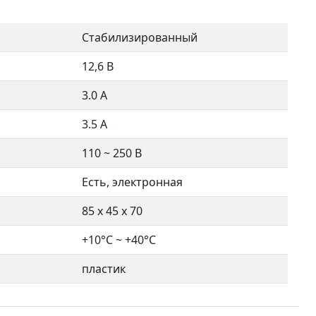
Стабилизированный
12,6 В
3.0 A
3.5 А
110 ~ 250 В
Есть, электронная
85 x 45 x 70
+10°C ~ +40°C
пластик