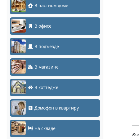
В частном доме
В офисе
В подъезде
В магазине
В коттедже
Домофон в квартиру
На складе
Вс