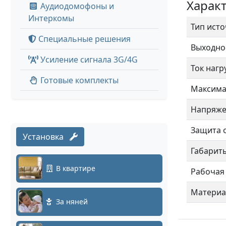
Характ
Аудиодомофоны и
Интеркомы
Тип ист
Специальные решения
Выходно
Усиление сигнала 3G/4G
Ток нагр
Готовые комплекты
Максима
Напряже
Защита о
Установка
Габарит
В квартире
Рабочая
Материа
За няней