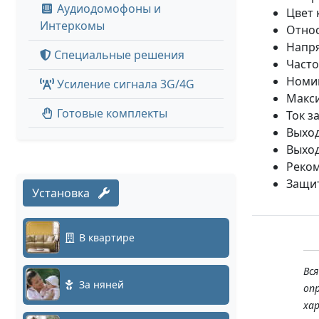
Аудиодомофоны и
Цвет 
Интеркомы
Относ
Напря
Специальные решения
Часто
Номин
Усиление сигнала 3G/4G
Макси
Готовые комплекты
Ток з
Выход
Выход
Реком
Защит
Установка
В квартире
Вс
За няней
оп
ха