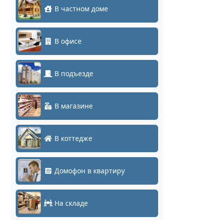
В частном доме
В офисе
В подъезде
В магазине
В коттедже
Домофон в квартиру
На складе