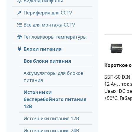
Видеодомофоны
Периферия для CCTV
Все для монтажа CCTV
Тепловизоры температуры
Блоки питания
Все блоки питания
Короткое 
Аккумуляторы для блоков
ББП-50 DIN 
питания
12 Ач. , ток
Uвых. DC ре
Источники
+50°C. Габа
бесперебойного питания
12В
Источники питания 12В
Источники питания 24В