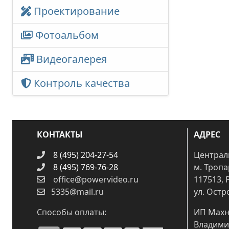
Проектирование
Фотоальбом
Видеогалерея
Контроль качества
КОНТАКТЫ
АДРЕС
8 (495) 204-27-54
Централ
8 (495) 769-76-28
м. Троп
office@powervideo.ru
117513, 
5335@mail.ru
ул. Остр
Способы оплаты:
ИП Махн
Владими