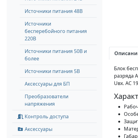
Источники питания 48В
Источники
бесперебойного питания
220В
Источники питания 50В и
Описани
более
Блок бесп
Источники питания 5В
разряда 
Uвх. AC 19
Аксессуары для БП
Характ
Преобразователи
напряжения
Рабоч
Особе
Контроль доступа
Защит
Матер
Аксессуары
Габар