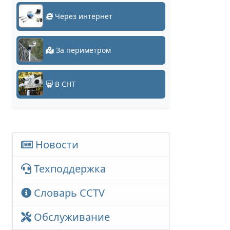
Через интернет
За периметром
В СНТ
Новости
Техподдержка
Словарь CCTV
Обслуживание