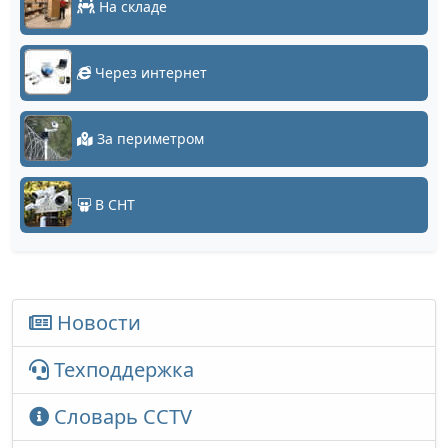
На складе
Через интернет
За периметром
В СНТ
Новости
Техподдержка
Словарь CCTV