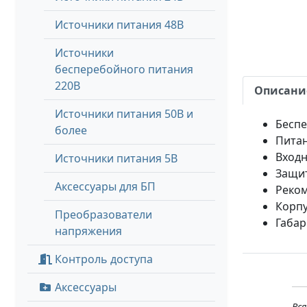
Источники питания 48В
Источники
бесперебойного питания
220В
Описани
Источники питания 50В и
Беспе
более
Питан
Входн
Источники питания 5В
Защит
Аксессуары для БП
Реком
Корпу
Преобразователи
Габар
напряжения
Контроль доступа
Аксессуары
Вс