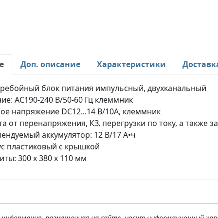
е
Доп. описание
Характеристики
Доставк
ребойный блок питания импульсный, двухканальный
ие: AC190-240 В/50-60 Гц клеммник
ое напряжение DC12...14 В/10A, клеммник
а от перенапряжения, КЗ, перегрузки по току, а также 
ендуемый аккумулятор: 12 В/17 А•ч
с пластиковый с крышкой
иты: 300 х 380 х 110 мм
я информация, размещенная на сайте, носит информационный хар