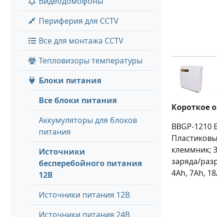
Видеодомофоны
Периферия для CCTV
Все для монтажа CCTV
Тепловизоры температуры
Блоки питания
Все блоки питания
Короткое 
Аккумуляторы для блоков
BBGP-1210 Б
питания
Пластиковый
клеммник; З
Источники
заряда/разр
бесперебойного питания
4Ah, 7Ah, 1
12В
Источники питания 12В
Источники питания 24В