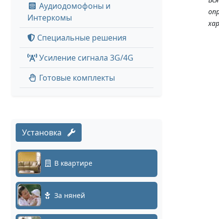
Аудиодомофоны и
оп
Интеркомы
ха
Специальные решения
Усиление сигнала 3G/4G
Готовые комплекты
Установка
В квартире
За няней