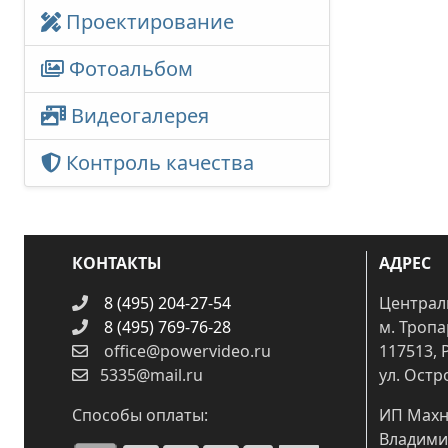
Проектирование
Фотоальбом
Видеогалерея
Контроль качества
КОНТАКТЫ
АДРЕС
8 (495) 204-27-54
Централ
8 (495) 769-76-28
м. Троп
office@powervideo.ru
117513, 
5335@mail.ru
ул. Остр
Способы оплаты:
ИП Махн
Владими