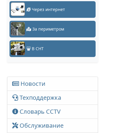
Через интернет
За периметром
В СНТ
Новости
Техподдержка
Словарь CCTV
Обслуживание