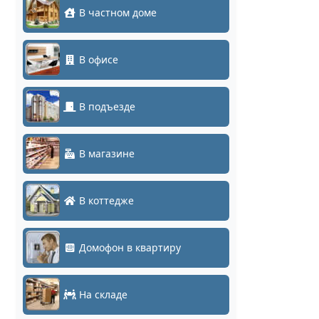
В частном доме
В офисе
В подъезде
В магазине
В коттедже
Домофон в квартиру
На складе