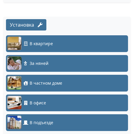
Установка
В квартире
За няней
В частном доме
В офисе
В подъезде