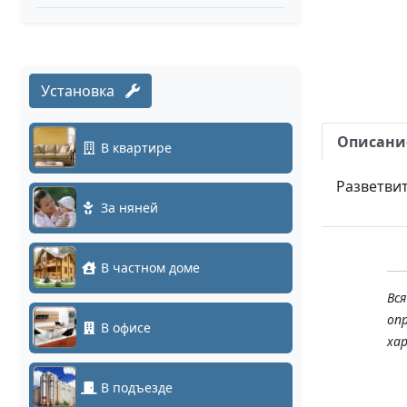
Установка
Описани
В квартире
Разветвит
За няней
В частном доме
Вс
оп
В офисе
ха
В подъезде