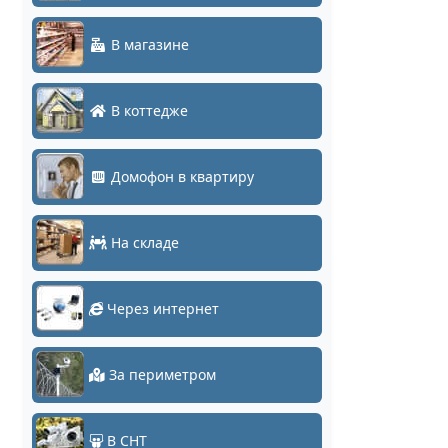
В магазине
В коттедже
Домофон в квартиру
На складе
Через интернет
За периметром
В СНТ