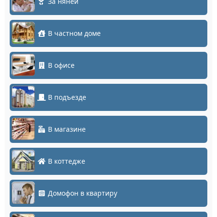
За няней
В частном доме
В офисе
В подъезде
В магазине
В коттедже
Домофон в квартиру