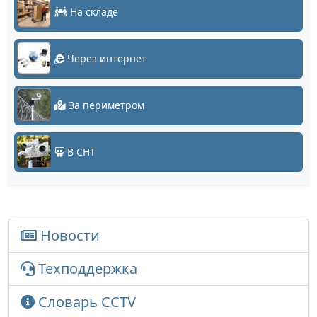
На складе
Через интернет
За периметром
В СНТ
Новости
Техподдержка
Словарь CCTV