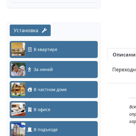
Установка
В квартире
Описани
Переходн
За няней
В частном доме
Вс
В офисе
оп
ха
В подъезде