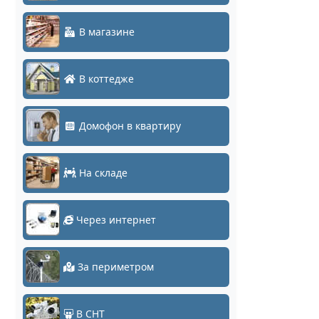
В магазине
В коттедже
Домофон в квартиру
На складе
Через интернет
За периметром
В СНТ