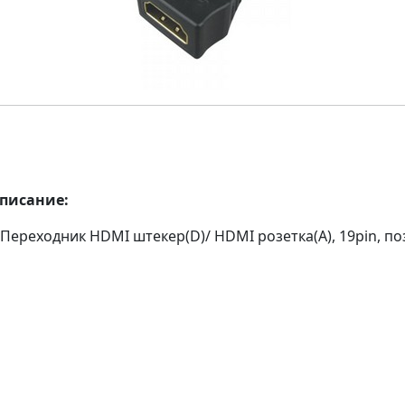
описание:
Переходник HDMI штекер(D)/ HDMI розетка(А), 19pin, п