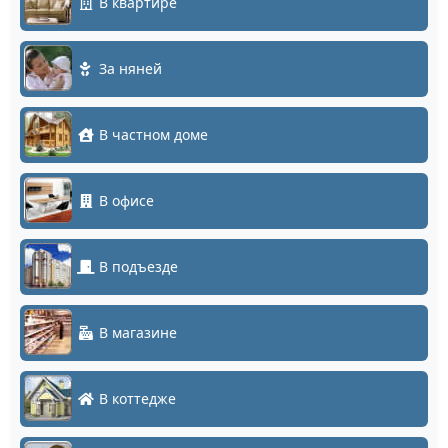
В квартире
За няней
В частном доме
В офисе
В подъезде
В магазине
В коттедже