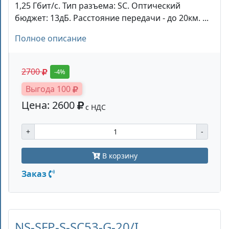
1,25 Гбит/c. Тип разъема: SC. Оптический
бюджет: 13дБ. Расстояние передачи - до 20км. ...
Полное описание
2700
-4%
Выгода 100
Цена: 2600
с НДС
+
-
В корзину
Заказ
NS-SFP-S-SC53-G-20/I