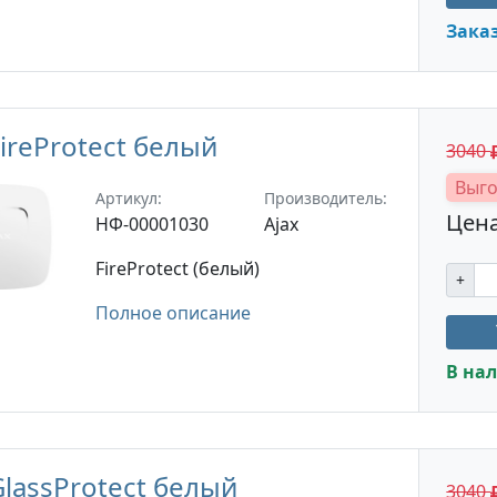
Зака
FireProtect белый
3040
Выго
Артикул:
Производитель:
Цена
НФ-00001030
Ajax
FireProtect (белый)
+
Полное описание
В нал
GlassProtect белый
3040