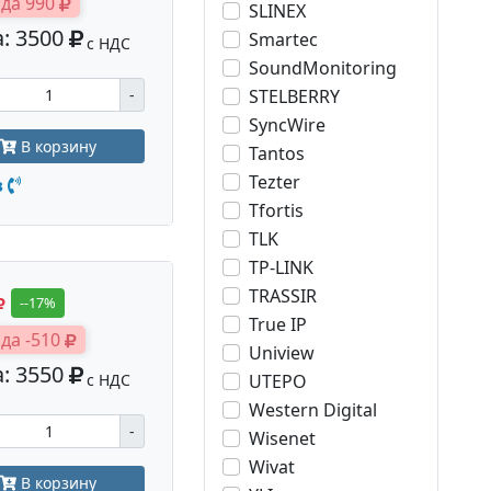
да 990
SLINEX
: 3500
Smartec
с НДС
SoundMonitoring
STELBERRY
-
SyncWire
В корзину
Tantos
Tezter
з
Tfortis
TLK
TP-LINK
TRASSIR
--17%
True IP
да -510
Uniview
: 3550
с НДС
UTEPO
Western Digital
-
Wisenet
Wivat
В корзину