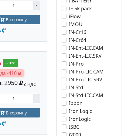
I-BATTERY
-
IF-5k.pack
iFlow
В корзину
IMOU
з
IN-Cr16
IN-Cr64
IN-Ent-LIC.CAM
IN-Ent-LIC.SRV
--16%
IN-Pro
IN-Pro-LIC.CAM
да -410
IN-Pro-LIC.SRV
: 2950
с НДС
IN-Std
IN-Std-LIC.CAM
-
Ippon
Iron Logic
В корзину
IronLogic
з
ISBC
j2000