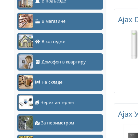
В подъезде
Ajax 
В магазине
В коттедже
Домофон в квартиру
На складе
Через интернет
Ajax 
За периметром