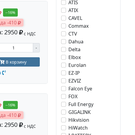
ATIS
ATIX
--16%
CAVEL
да -410
Commax
: 2950
CTV
с НДС
Dahua
-
Delta
Elbox
В корзину
Eurolan
з
EZ-IP
EZVIZ
Falcon Eye
FOX
Full Energy
--16%
GIGALINK
да -410
Hikvision
: 2950
с НДС
HiWatch