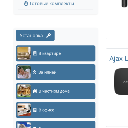
Готовые комплекты
Установка
В квартире
Ajax 
За няней
В частном доме
В офисе