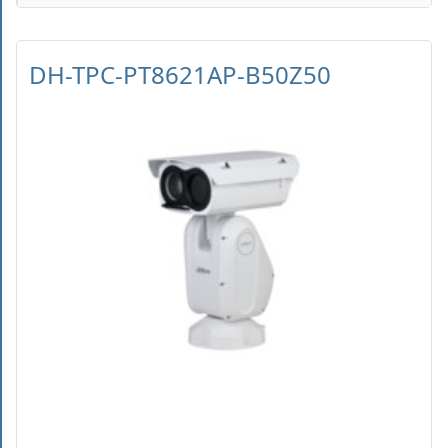
DH-TPC-PT8621AP-B50Z50