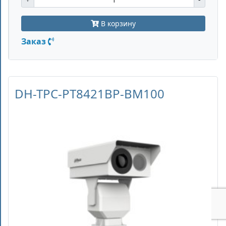
В корзину
Заказ
DH-TPC-PT8421BP-BM100