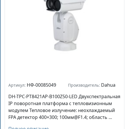
НФ-00085049
Dahua
Артикул:
Производитель:
DH-TPC-PT8421AP-B100Z50-LED Двухспектральная
IP поворотная платформа с тепловизионным
модулем Тепловое излучение: неохлаждаемый
FPA детектор 400×300; 100мм@F1.4; область ...
Полное описание